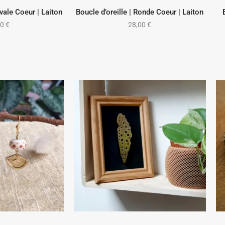
Ovale Coeur | Laiton
Boucle d’oreille | Ronde Coeur | Laiton
 AU PANIER
AJOUTER AU PANIER
00
€
28,00
€