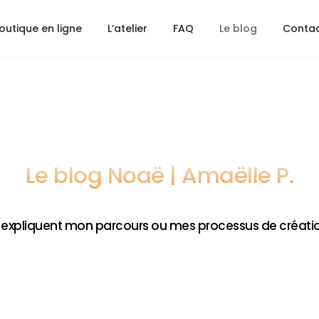
outique en ligne
L’atelier
FAQ
Le blog
Conta
Le blog Noaë | Amaëlle P.
ui expliquent mon parcours ou mes processus de création