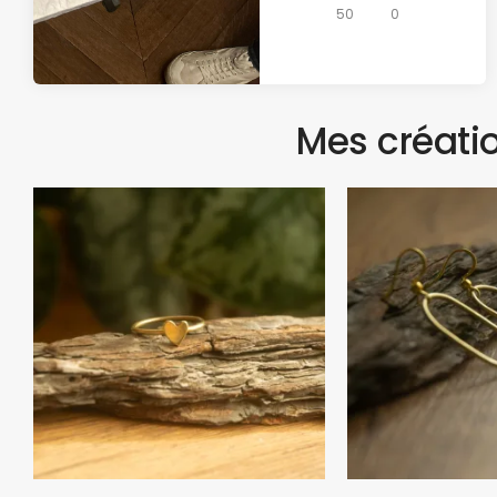
50
0
Mes créatio