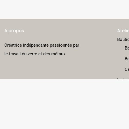
A propos
Ateli
Boutiq
Créatrice indépendante passionnée par
B
le travail du verre et des métaux.
Bo
Ca
L’atel
FAQ
Le bl
Conta