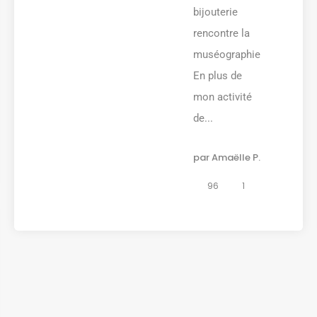
bijouterie
rencontre la
muséographie
En plus de
mon activité
de...
par
Amaëlle P.
96
1