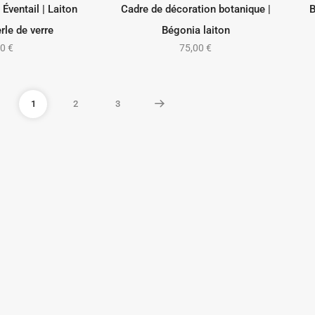
 Éventail | Laiton
Cadre de décoration botanique |
B
ES OPTIONS
LIRE LA SUITE
rle de verre
Bégonia laiton
00
€
75,00
€
1
2
3