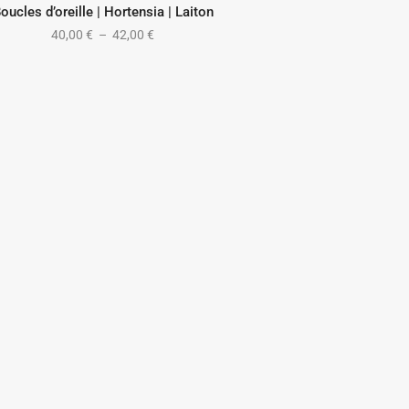
oucles d’oreille | Hortensia | Laiton
CHOIX DES OPTIONS
40,00
€
–
42,00
€