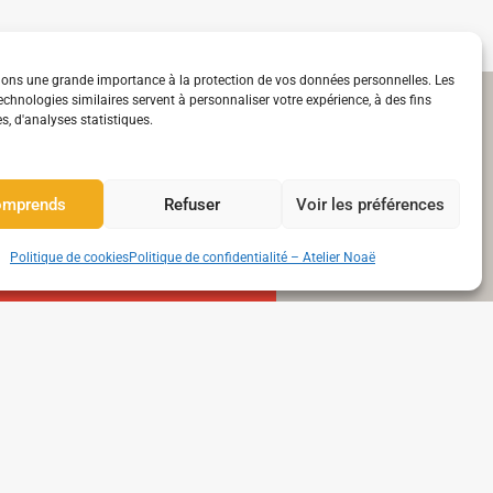
ns une grande importance à la protection de vos données personnelles. Les
echnologies similaires servent à personnaliser votre expérience, à des fins
Suivez moi sur les réseaux
s, d'analyses statistiques.
Réductions et nouvelle collection
omprends
Refuser
Voir les préférences
Error:
rest_cookie_invalid_nonce:
La vérification du cookie a
Politique de cookies
Politique de confidentialité – Atelier Noaë
échoué
Error:
rest_cookie_invalid_nonce:
La vérification du cookie a
échoué