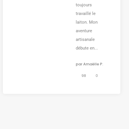
toujours
travaillé le
laiton. Mon
aventure
artisanale
débute en...
par
Amaëlle P.
98
0