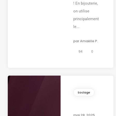
! En bijouterie,
on utilise
principalement
le...
par
Amaëlle P.
94
0
Soclage
mai 28, 2025