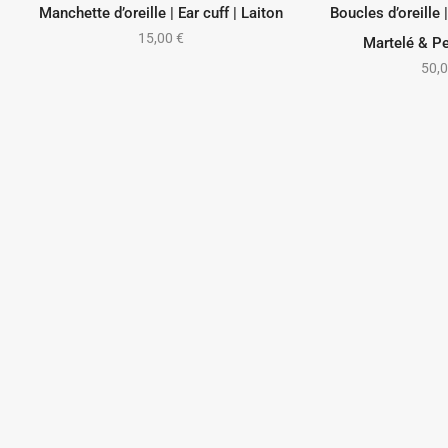
Manchette d’oreille | Ear cuff | Laiton
Boucles d’oreille |
AJOUTER AU PANIER
CHOIX D
15,00
€
Martelé & Pe
50,