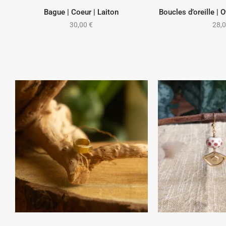
Bague | Coeur | Laiton
Boucles d’oreille | 
CHOIX DES OPTIONS
AJOUTER
30,00
€
28,