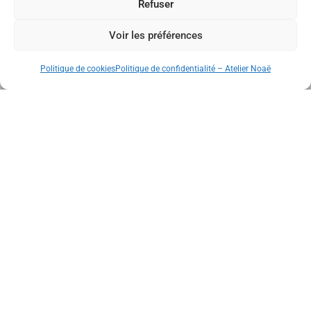
Refuser
Créatrice indépendante passionnée par le travail du verre et
Voir les préférences
des métaux.
Politique de cookies
Politique de confidentialité – Atelier Noaë
Atelier Noaë
Boutique en ligne
Bague
Boucle d’oreilles
Cadre de décoration
L’atelier
FAQ
Le blog
Contact