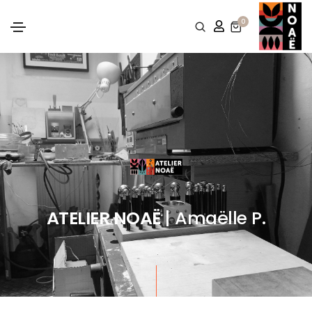
0
ATELIER NOAË
| Amaëlle P.