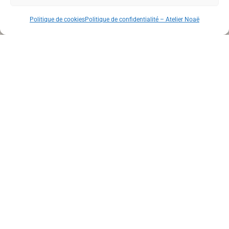
Politique de cookies
Politique de confidentialité – Atelier Noaë
Atelier Noaë
Boutique en ligne
Bague
Boucle d’oreilles
Cadre de décoration
L’atelier
FAQ
Le blog
Contact
Me contacter
Atelier en région parisienne