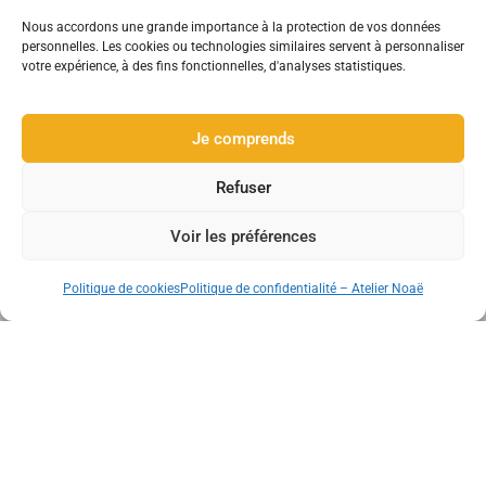
Nous accordons une grande importance à la protection de vos données
personnelles. Les cookies ou technologies similaires servent à personnaliser
votre expérience, à des fins fonctionnelles, d'analyses statistiques.
Je comprends
A propos
Refuser
Créatrice indépendante passionnée par le travail du verre et
des métaux.
Voir les préférences
Politique de cookies
Politique de confidentialité – Atelier Noaë
Atelier Noaë
Boutique en ligne
Bague
Boucle d’oreilles
Cadre de décoration