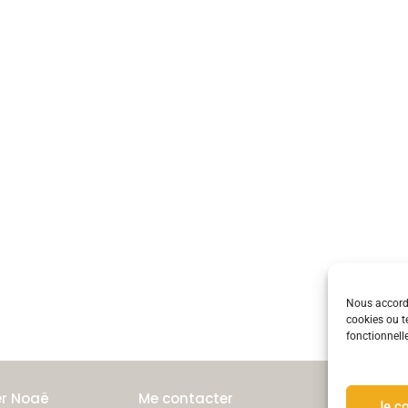
Nous accordo
cookies ou t
fonctionnelle
er Noaë
Me contacter
Je c