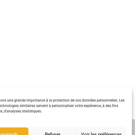
ns une grande importance à la protection de vos données personnelles. Les
echnologies similaires servent à personnaliser votre expérience, à des fins
s, d'analyses statistiques.
Suivez moi sur les réseaux
omprends
Refuser
Voir les préférences