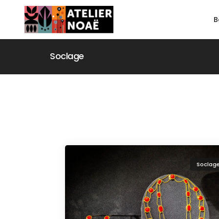
B
Soclage
Soclag