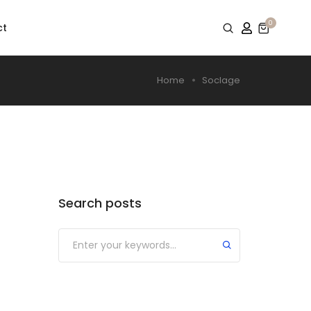
0
ct
Home
Soclage
Search posts
Submit