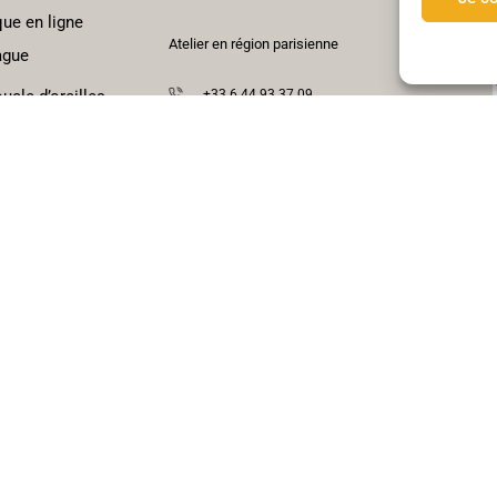
ue en ligne
Atelier en région parisienne
ague
ucle d’oreilles
+33 6 44 93 37 09
contact@atelier-noae.fr
dre de décoration
CGV
ier
Remboursements & retours
og
ct
25 Atelier Noaë made with love by
5square.fr