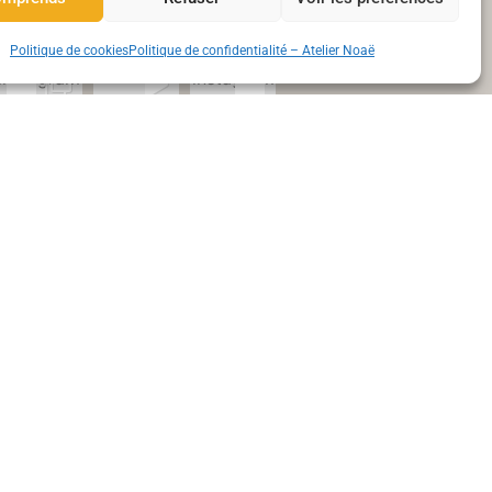
Réductions et nouvelle collection
Politique de cookies
Politique de confidentialité – Atelier Noaë
Me suivre sur insta