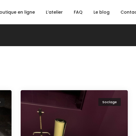
outique en ligne
L’atelier
FAQ
Le blog
Conta
e
Soclage