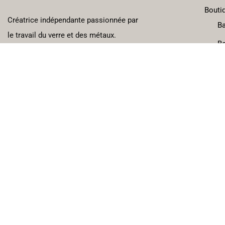
Boutiq
Créatrice indépendante passionnée par
B
le travail du verre et des métaux.
Bo
Ca
L’atel
FAQ
Le bl
Conta
© 20