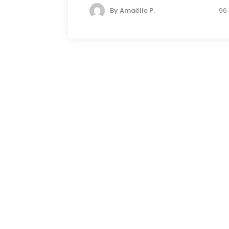
By
Amaëlle P.
96