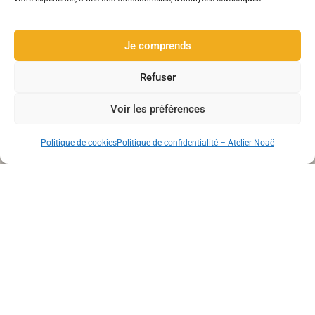
Je comprends
Refuser
Voir les préférences
Politique de cookies
Politique de confidentialité – Atelier Noaë
A propos
Créatrice indépendante passionnée par le travail du verre et
des métaux.
Atelier Noaë
Boutique en ligne
Bague